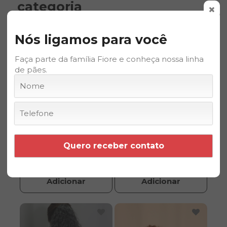
categoria
Nós ligamos para você
Faça parte da família Fiore e conheça nossa linha
de pães.
Rabo de cavalo
Rabo de cavalo
orgânico
orgânico
R$ 150,00
R$ 150,00
Quero receber contato
ou em 3x de
R$ 50,00
ou em 3x de
R$ 50,00
apenas 1
apenas 1